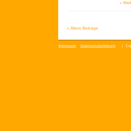
»
Weit
«
Ältere Beiträge
Impressum
Datenschutzerklärung
|
Cop