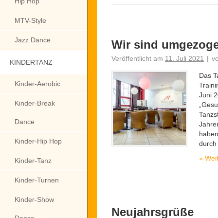
Hip Hop
MTV-Style
Jazz Dance
Wir sind umgezog
Veröffentlicht am
11. Juli 2021
|
v
KINDERTANZ
Das T
Kinder-Aerobic
Train
Juni 
Kinder-Break
„Gesu
Tanzs
Dance
Jahre
haben
Kinder-Hip Hop
durch
»
Weit
Kinder-Tanz
Kinder-Turnen
Kinder-Show
Neujahrsgrüße