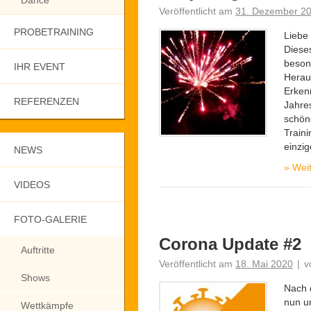
Dance
Veröffentlicht am
31. Dezember 2
PROBETRAINING
Liebe
Dieses
beson
IHR EVENT
Herau
Erken
REFERENZEN
Jahre
schön
Train
einzig
NEWS
»
Weit
VIDEOS
FOTO-GALERIE
Corona Update #2
Auftritte
Veröffentlicht am
18. Mai 2020
|
v
Shows
Nach 
nun u
Wettkämpfe