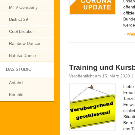
unser
öffen
MTV Company
offizi
Bunde
District 29
werd
Cool Breaker
»
Weit
Rainbow Dancer
Batuka Dance
Training und Kursb
DAS STUDIO
Veröffentlicht am
15. März 2020
|
Anfahrt
Liebe
Freun
Kontakt
Tanzst
Entwi
schlie
Situat
Betro
das T