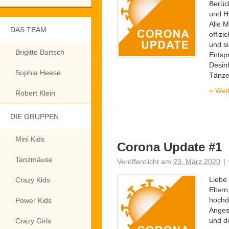
Berüc
und H
Alle M
DAS TEAM
offizi
und s
Brigitte Bartsch
Entsp
Desinf
Sophia Heese
Tänze
»
Weit
Robert Klein
DIE GRUPPEN
Mini Kids
Corona Update #1
Tanzmäuse
Veröffentlicht am
23. März 2020
|
Liebe
Crazy Kids
Eltern
hochd
Power Kids
Anges
und d
Crazy Girls