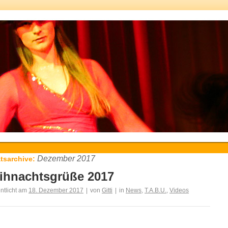
Dezember 2017
tsarchive:
ihnachtsgrüße 2017
entlicht am
18. Dezember 2017
|
von
Gitti
|
in
News
,
T.A.B.U.
,
Videos