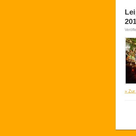
Lei
20
Veröff
» Zur