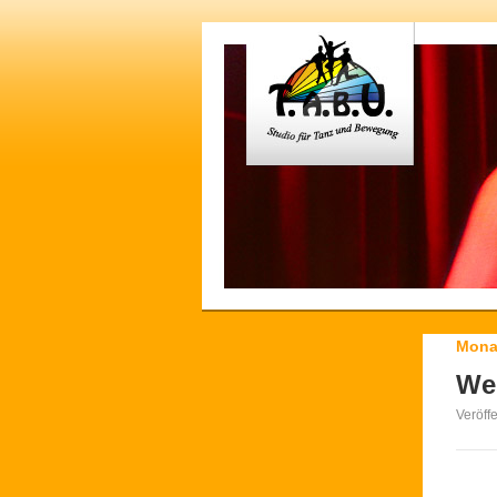
Mona
We
Veröff