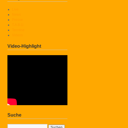
Live
News
Presse
T.A.B.U.
Termine
Videos
Video-Highlight
Suche