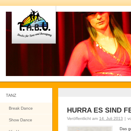
TANZ
Break Dance
HURRA ES SIND F
Veröffentlicht am
14. Juli 2013
|
v
Show Dance
Das g