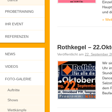
Dance
Einzel
Hauptz
PROBETRAINING
und d
»
Weit
IHR EVENT
REFERENZEN
Rothkegel – 22.Okt
NEWS
Veröffentlicht am
22. September 2
Wir s
VIDEOS
Uhr im
Stund
Dance
FOTO-GALERIE
Salzst
dem F
Auftritte
Baufa
Shows
Wettkämpfe