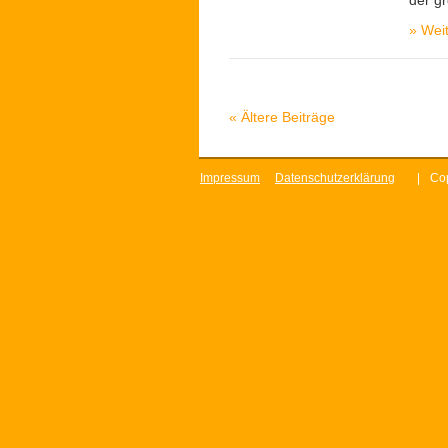
der g
»
Weit
«
Ältere Beiträge
Impressum
Datenschutzerklärung
|
Cop