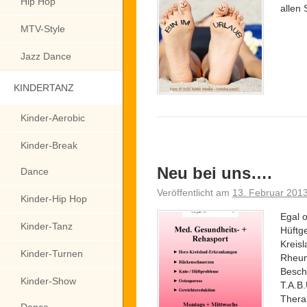
Hip Hop
allen
MTV-Style
Jazz Dance
KINDERTANZ
Kinder-Aerobic
Kinder-Break
Neu bei uns….
Dance
Veröffentlicht am
13. Februar 201
Kinder-Hip Hop
Egal 
Kinder-Tanz
Hüftg
Kreis
Kinder-Turnen
Rheum
Besch
Kinder-Show
T.A.B.
Thera