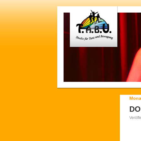
Mona
DO
Veröff