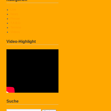
Live
News
Presse
T.A.B.U.
Termine
Videos
Video-Highlight
Suche