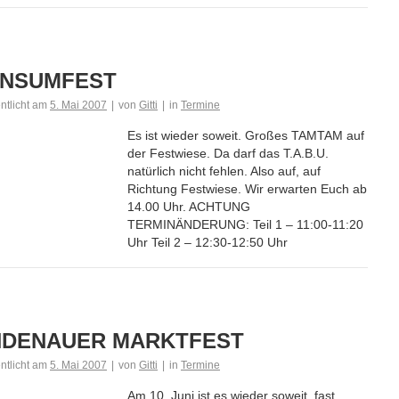
NSUMFEST
entlicht am
5. Mai 2007
|
von
Gitti
|
in
Termine
Es ist wieder soweit. Großes TAMTAM auf
der Festwiese. Da darf das T.A.B.U.
natürlich nicht fehlen. Also auf, auf
Richtung Festwiese. Wir erwarten Euch ab
14.00 Uhr. ACHTUNG
TERMINÄNDERUNG: Teil 1 – 11:00-11:20
Uhr Teil 2 – 12:30-12:50 Uhr
NDENAUER MARKTFEST
entlicht am
5. Mai 2007
|
von
Gitti
|
in
Termine
Am 10. Juni ist es wieder soweit, fast