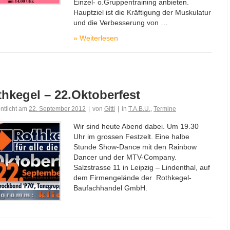
Einzel- o.Gruppentraining anbieten.
Hauptziel ist die Kräftigung der Muskulatur
und die Verbesserung von …
»
Weiterlesen
hkegel – 22.Oktoberfest
entlicht am
22. September 2012
|
von
Gitti
|
in
T.A.B.U.
,
Termine
Wir sind heute Abend dabei. Um 19.30
Uhr im grossen Festzelt. Eine halbe
Stunde Show-Dance mit den Rainbow
Dancer und der MTV-Company.
Salzstrasse 11 in Leipzig – Lindenthal, auf
dem Firmengelände der Rothkegel-
Baufachhandel GmbH.