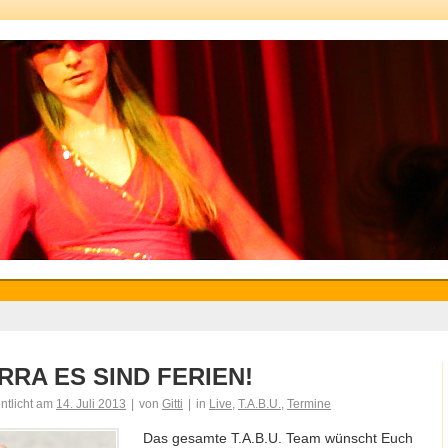
RRA ES SIND FERIEN!
entlicht am
14. Juli 2013
|
von
Gitti
|
in
Live
,
T.A.B.U.
,
Termine
Das gesamte T.A.B.U. Team wünscht Euch