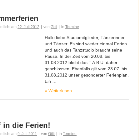
mmerferien
entlicht am
22. Juli 2012
|
von
Gitti
|
in
Termine
Hallo liebe Studiomitglieder, Tänzerinnen
und Tänzer. Es sind wieder einmal Ferien
und auch das Tanzstudio braucht seine
Pause. In der Zeit vom 20.08. bis
31.08.2012 bleibt das T.A.B.U. daher
geschlossen. Ebenfalls gilt vom 23.07. bis
31.08.2012 unser gesonderter Ferienplan.
Ein …
»
Weiterlesen
 in die Ferien!
entlicht am
9. Juli 2011
|
von
Gitti
|
in
Termine