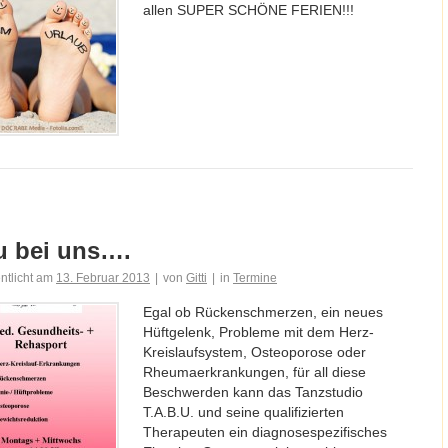
allen SUPER SCHÖNE FERIEN!!!
u bei uns….
entlicht am
13. Februar 2013
|
von
Gitti
|
in
Termine
Egal ob Rückenschmerzen, ein neues
Hüftgelenk, Probleme mit dem Herz-
Kreislaufsystem, Osteoporose oder
Rheumaerkrankungen, für all diese
Beschwerden kann das Tanzstudio
T.A.B.U. und seine qualifizierten
Therapeuten ein diagnosespezifisches