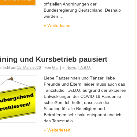
offiziellen Anordnungen der
Bundesregierung Deutschland. Deshalb
werden …
»
Weiterlesen
ining und Kursbetrieb pausiert
entlicht am
15. März 2020
|
von
Gitti
|
in
News
,
T.A.B.U.
Liebe Tänzerinnen und Tänzer, liebe
Freunde und Eltern, leider muss auch das
Tanzstudio T.A.B.U. aufgrund der aktuellen
Entwicklungen der COVID-19 Pandemie
schließen. Ich hoffe, dass sich die
Situation für alle Beteiligten und
Betroffenen sehr bald entspannt und ich
das Tanzstudio …
»
Weiterlesen