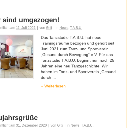
r sind umgezogen!
entlicht am
11. Juli 2021
|
von
Gitti
|
in
News
,
T.A.B.U.
Das Tanzstudio T.A.B.U. hat neue
Trainingsräume bezogen und gehört seit
Juni 2021 zum Tanz- und Sportverein
„Gesund durch Bewegung“ e.V. Für das
Tanzstudio T.A.B.U. beginnt nun nach 25
Jahren eine neu Tanzgeschichte. Wir
haben im Tanz- und Sportverein „Gesund
durch …
»
Weiterlesen
ujahrsgrüße
entlicht am
31. Dezember 2020
|
von
Gitti
|
in
News
,
T.A.B.U.