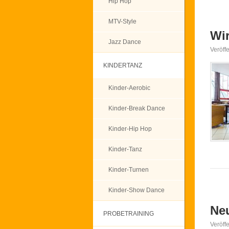
Hip Hop
MTV-Style
Wi
Jazz Dance
Veröff
KINDERTANZ
Kinder-Aerobic
Kinder-Break Dance
Kinder-Hip Hop
Kinder-Tanz
Kinder-Turnen
Kinder-Show Dance
Ne
PROBETRAINING
Veröff