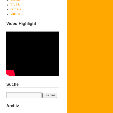
Presse
T.A.B.U.
Termine
Videos
Video-Highlight
Suche
Archiv