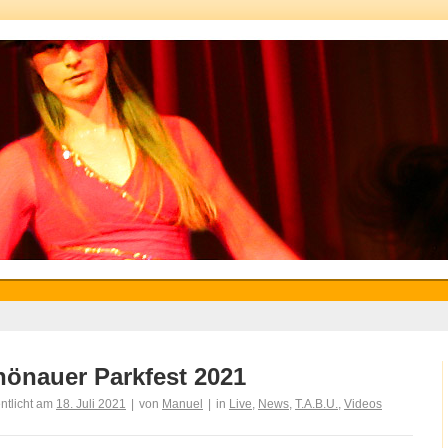
önauer Parkfest 2021
entlicht am
18. Juli 2021
|
von
Manuel
|
in
Live
,
News
,
T.A.B.U.
,
Videos