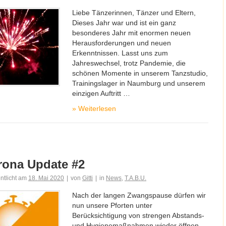
Liebe Tänzerinnen, Tänzer und Eltern,
Dieses Jahr war und ist ein ganz
besonderes Jahr mit enormen neuen
Herausforderungen und neuen
Erkenntnissen. Lasst uns zum
Jahreswechsel, trotz Pandemie, die
schönen Momente in unserem Tanzstudio,
Trainingslager in Naumburg und unserem
einzigen Auftritt …
»
Weiterlesen
rona Update #2
entlicht am
18. Mai 2020
|
von
Gitti
|
in
News
,
T.A.B.U.
Nach der langen Zwangspause dürfen wir
nun unsere Pforten unter
Berücksichtigung von strengen Abstands-
und Hygienemaßnahmen wieder öffnen.