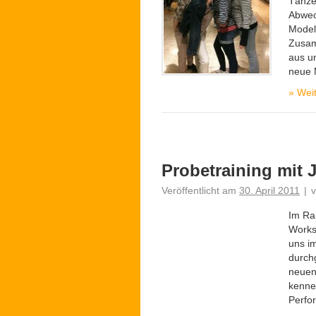
Tänzer
Abwec
Modelq
Zusam
aus un
neue 
»
Weit
Probetraining mit 
Veröffentlicht am
30. April 2011
|
Im Ra
Works
uns im
durch
neuen
kenne
Perfo