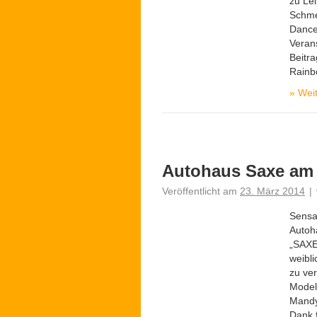
zu Le
Schme
Dance
Veran
Beitr
Rainb
»
Weit
Autohaus Saxe am 
Veröffentlicht am
23. März 2014
|
Sensa
Autoh
„SAXE
weibl
zu ve
Model
Mandy
Dank 