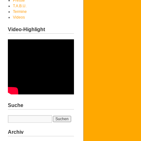
Presse
T.A.B.U.
Termine
Videos
Video-Highlight
Suche
Archiv