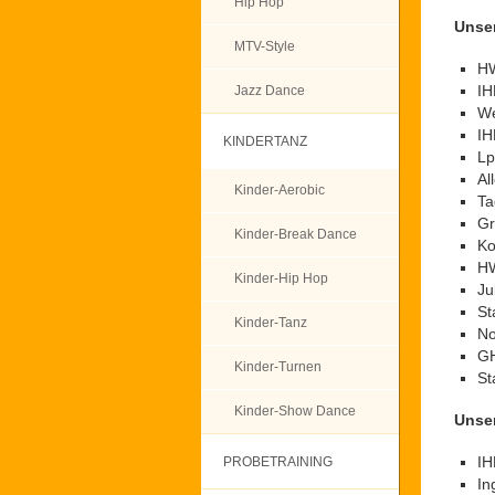
Hip Hop
Unser
MTV-Style
HW
IH
Jazz Dance
We
IH
KINDERTANZ
Lp
Al
Kinder-Aerobic
Ta
Gr
Kinder-Break Dance
Ko
HW
Kinder-Hip Hop
Ju
St
Kinder-Tanz
No
GH
Kinder-Turnen
St
Kinder-Show Dance
Unser
IH
PROBETRAINING
In