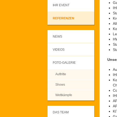
Ga
IHR EVENT
IH
St
Kr
REFERENZEN
Al
Ko
Le
NEWS
HW
St
St
VIDEOS
Unser
FOTO-GALERIE
Au
Auftritte
IH
Ko
Shows
Ch
Co
Wettkämpfe
IH
AP
AP
KI
DAS TEAM
Ga