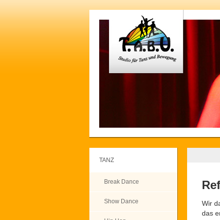
TANZ
Break Dance
Re
Show Dance
Wir d
das e