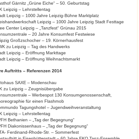
sthof Gärnitz „Grüne Eiche“ – 50. Geburtstag
K Leipzig – Lehrstellentag
adt Leipzig – 1000 Jahre Leipzig-Bühne Marktplatz
eishandwerkschaft Leipzig – 1000 Jahre Leipzig Stadt Festtage
lee Center Leipzig – „Tanzfest“ Grünau 2015
nsumzentrale – 20 Jahre Konsumfest Festwiese
ipzig Großzschocher – 19. Körnerhausfest
K zu Leipzig – Tag des Handwerks
adt Leipzig – Eröffnung Markttage
adt Leipzig – Eröffnung Weihnachtsmarkt
e Auftritts – Referenzen 2014
tohaus SAXE – Modenschau
K zu Leipzig – Zeugnisübergabe
nsumzentrale – Werbespot 130 Konsumgenossenschaft,
oreographie für einen Flashmob
mmundo Tagungshotel – Jugendweihveranstaltung
K Leipzig – Lehrstellentag
FH Bethanien – „Tag der Begegnung“
FH Diakonissenhaus – „Tag der Begegnung“
TA- Ferdinand-Rhode-Str. – Sommerfest
stauftritt in Eisenhüttenstadt – 60 Jahre EKO Tanz-Ensemble,