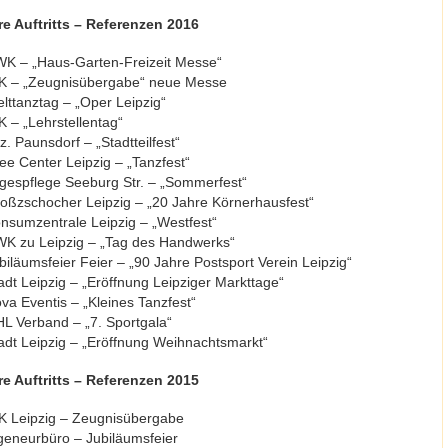
e Auftritts – Referenzen 2016
K – „Haus-Garten-Freizeit Messe“
K – „Zeugnisübergabe“ neue Messe
lttanztag – „Oper Leipzig“
K – „Lehrstellentag“
z. Paunsdorf – „Stadtteilfest“
lee Center Leipzig – „Tanzfest“
gespflege Seeburg Str. – „Sommerfest“
oßzschocher Leipzig – „20 Jahre Körnerhausfest“
nsumzentrale Leipzig – „Westfest“
K zu Leipzig – „Tag des Handwerks“
biläumsfeier Feier – „90 Jahre Postsport Verein Leipzig“
adt Leipzig – „Eröffnung Leipziger Markttage“
va Eventis – „Kleines Tanzfest“
L Verband – „7. Sportgala“
adt Leipzig – „Eröffnung Weihnachtsmarkt“
e Auftritts – Referenzen 2015
K Leipzig – Zeugnisübergabe
geneurbüro – Jubiläumsfeier