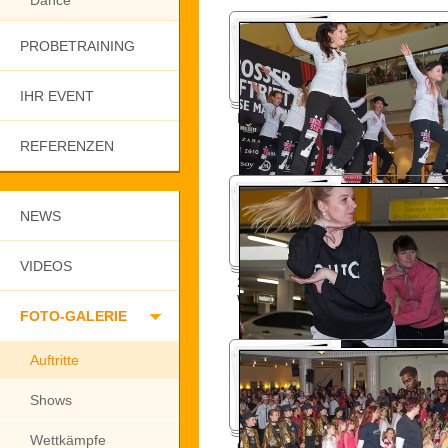
Dance
PROBETRAINING
IHR EVENT
Nova Eventis 2017
REFERENZEN
NEWS
VIDEOS
2017 öffentliche Generalprobe
Welttanztag
FOTO-GALERIE
Auftritte
Shows
Wettkämpfe
Oper Leipzig 2017