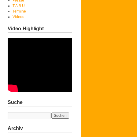
Presse
T.A.B.U.
Termine
Videos
Video-Highlight
Suche
Archiv