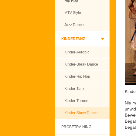
Hip Hop
MTV-Style
Jazz Dance
KINDERTANZ
Kinder-Aerobic
Kinder-Break Dance
Kinder-Hip Hop
Kinder-Tanz
Kinde
Kinder-Turnen
Nie m
unwid
Kinder-Show Dance
Beweg
Begab
PROBETRAINING
Begab