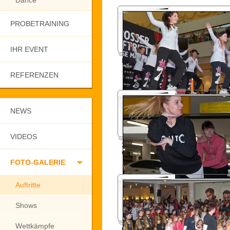
Dance
PROBETRAINING
IHR EVENT
Nova Eventis 2017
REFERENZEN
NEWS
VIDEOS
2017 öffentliche Generalprobe
Welttanztag
FOTO-GALERIE
Auftritte
Shows
Wettkämpfe
Oper Leipzig 2017