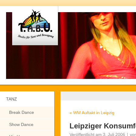
TANZ
Break Dance
«
WM Auftakt in Leipzig
Leipziger Konsumf
Show Dance
Veröffentlicht am
3. Juli 2006
|
vo