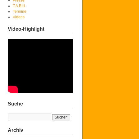
Presse
T.A.B.U.
Termine
Videos
Video-Highlight
Suche
Archiv