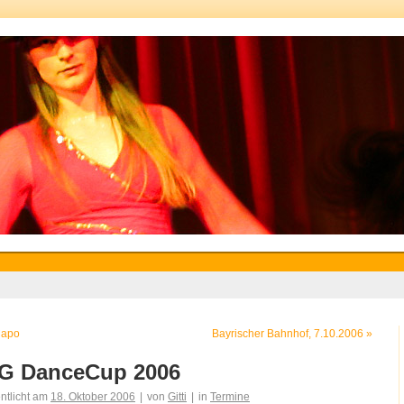
apo
Bayrischer Bahnhof, 7.10.2006
»
G DanceCup 2006
entlicht am
18. Oktober 2006
|
von
Gitti
|
in
Termine