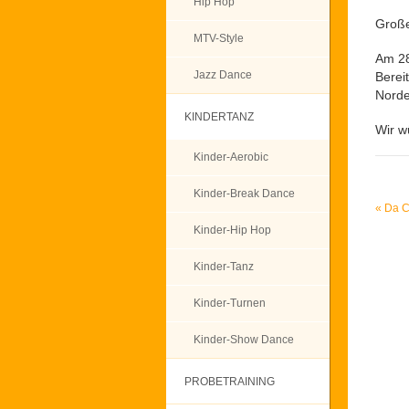
Hip Hop
Große
MTV-Style
Am 28
Jazz Dance
Berei
Norde
KINDERTANZ
Wir w
Kinder-Aerobic
Kinder-Break Dance
«
Da C
Kinder-Hip Hop
Kinder-Tanz
Kinder-Turnen
Kinder-Show Dance
PROBETRAINING