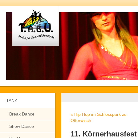
TANZ
Break Dance
«
Hip Hop im Schlosspark zu
Otterwisch
Show Dance
11. Körnerhausfest