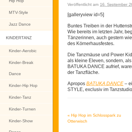
Hip Hop
Veröffentlicht am
16. September 2
MTV-Style
[galleryview id=5]
Jazz Dance
Buntes Treiben in der Huttenst
Wie bereits im letzten Jahr, be
Tänzerinnen, auch gestern wi
KINDERTANZ
des Körnerhausfestes.
Kinder-Aerobic
Die Tanzmäuse und Power Kids
als kleine Eleven, sondern, al
Kinder-Break
BATUKA DANCE aufrief, waren s
der Tanzfläche.
Dance
Apropos
BATUKA DANCE
– e
Kinder-Hip Hop
STYLE, exclusiv im Tanzstudio
Kinder-Tanz
Kinder-Turnen
«
Hip Hop im Schlosspark zu
Kinder-Show
Otterwisch