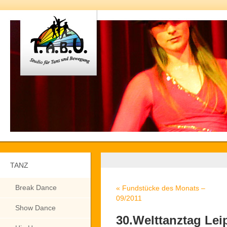
TANZ
Break Dance
«
Fundstücke des Monats –
09/2011
Show Dance
30.Welttanztag Lei