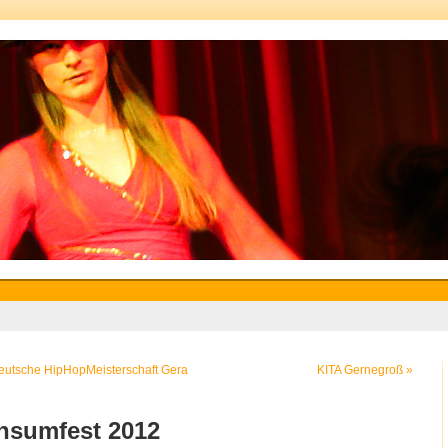
eutsche HipHopMeisterschaft Gera
KITA Gernegroß
»
nsumfest 2012