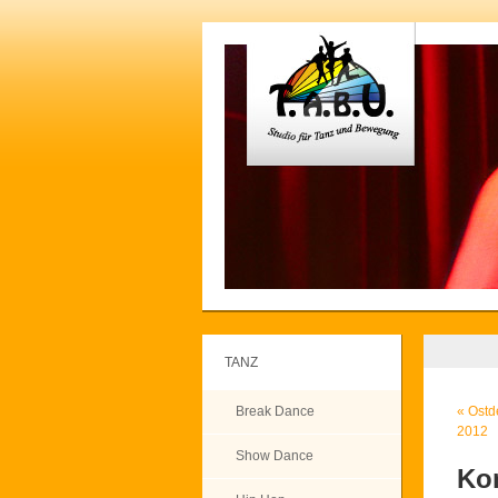
TANZ
Break Dance
«
Ostd
2012
Show Dance
Ko