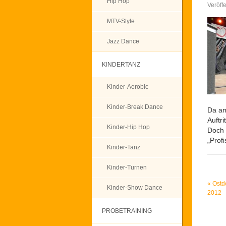
Hip Hop
Veröff
MTV-Style
Jazz Dance
KINDERTANZ
Kinder-Aerobic
Kinder-Break Dance
Da am
Auftr
Kinder-Hip Hop
Doch 
„Profi
Kinder-Tanz
Kinder-Turnen
«
Ostd
Kinder-Show Dance
2012
PROBETRAINING