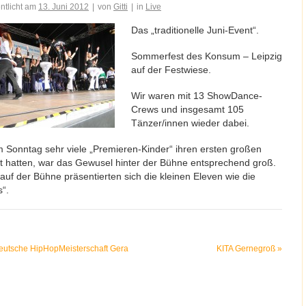
entlicht am
13. Juni 2012
|
von
Gitti
|
in
Live
Das „traditionelle Juni-Event“.
Sommerfest des Konsum – Leipzig
auf der Festwiese.
Wir waren mit 13 ShowDance-
Crews und insgesamt 105
Tänzer/innen wieder dabei.
 Sonntag sehr viele „Premieren-Kinder“ ihren ersten großen
itt hatten, war das Gewusel hinter der Bühne entsprechend groß.
auf der Bühne präsentierten sich die kleinen Eleven wie die
s“.
eutsche HipHopMeisterschaft Gera
KITA Gernegroß
»