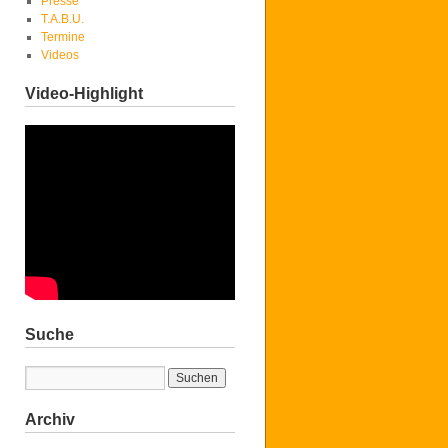
Presse
T.A.B.U.
Termine
Videos
Video-Highlight
Suche
Archiv