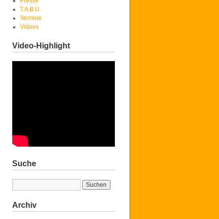
Presse
T.A.B.U.
Termine
Videos
Video-Highlight
Suche
Archiv