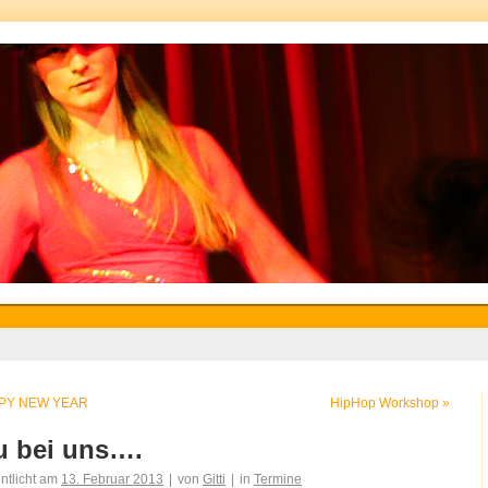
PY NEW YEAR
HipHop Workshop
»
u bei uns….
entlicht am
13. Februar 2013
|
von
Gitti
|
in
Termine