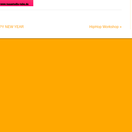
PY NEW YEAR
HipHop Workshop
»