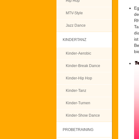
Hip Hop
Eg
MTV-Style
de
Rh
Jazz Dance
Ta
di
is
KINDERTANZ
Be
bi
Kinder-Aerobic
Kinder-Break Dance
Kinder-Hip Hop
Kinder-Tanz
Kinder-Turnen
Kinder-Show Dance
PROBETRAINING