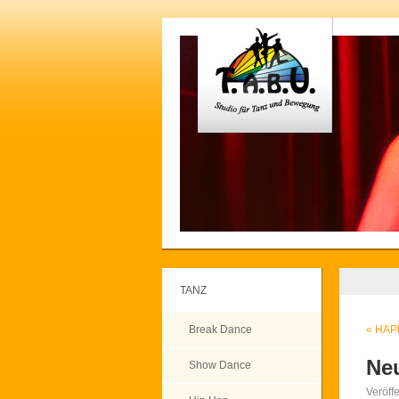
TANZ
Break Dance
«
HAP
Ne
Show Dance
Veröff