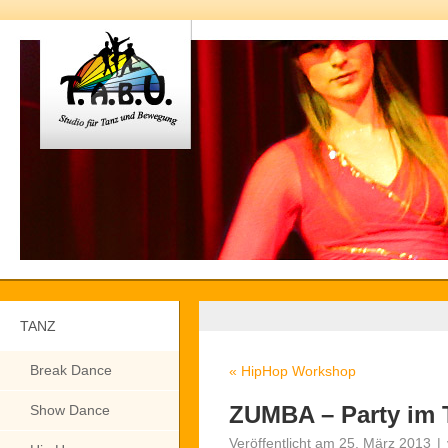
TANZ
Break Dance
«
HipHop Workshop
ZUMBA – Party im T
Show Dance
Veröffentlicht am
25. März 2013
|