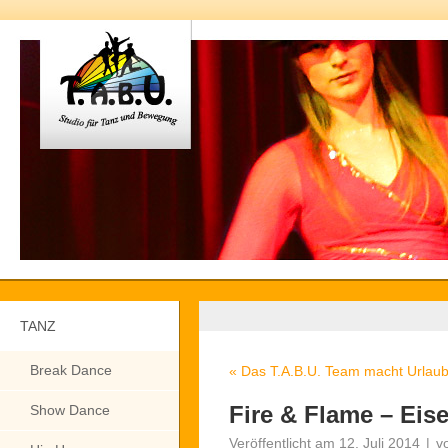
TANZ
Break Dance
«
Das T.A.B.U. Team macht Urlaub
Fire & Flame – Eis
Show Dance
Veröffentlicht am
12. Juli 2014
|
v