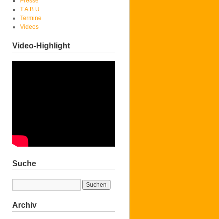
Presse
T.A.B.U.
Termine
Videos
Video-Highlight
Suche
Archiv