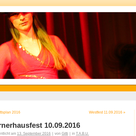
ittsplan 2016
Westfest 11.09.2016
»
nerhausfest 10.09.2016
entlicht am
13. September 2016
|
von
Gitti
|
in
T.A.B.U.