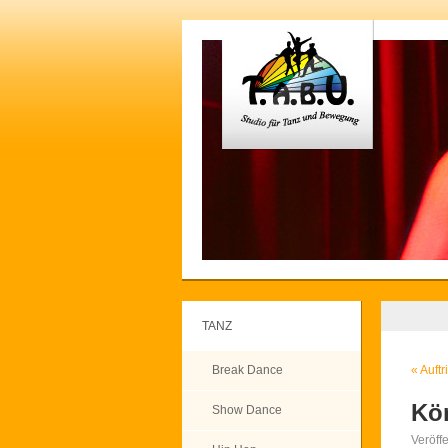
TANZ
Break Dance
«
Auftr
Kör
Show Dance
Veröff