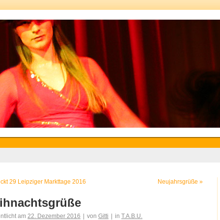
ickt 29 Leipziger Markttage 2016
Neujahrsgrüße
»
ihnachtsgrüße
entlicht am
22. Dezember 2016
|
von
Gitti
|
in
T.A.B.U.