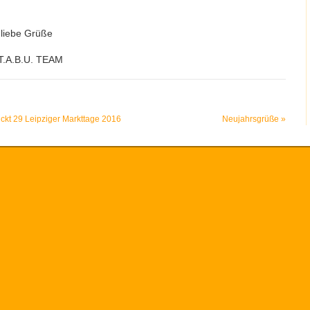
liebe Grüße
T.A.B.U. TEAM
ickt 29 Leipziger Markttage 2016
Neujahrsgrüße
»