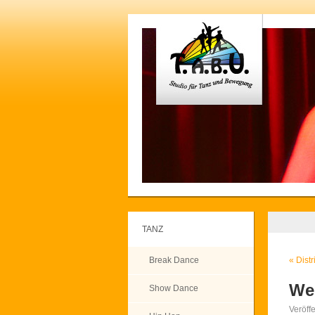
TANZ
Break Dance
«
Distr
We
Show Dance
Veröff