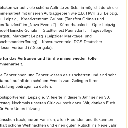
blicken wir auf viele schöne Auftritte zurück. Ermöglicht durch die
menarbeit mit unseren Auftraggebern wie z.B. HWK zu Leipzig,
u Leipzig, Kreativzentrum Grünau (Tanzfest Grünau und
nes Tanzfest“ im „Nova Eventis“) Körnerhausfest, Oper Leipzig
uel-Heinicke-Schule Stadtteilfest Paunsdorf , Tagespflege
rgstr., Marktamt Leipzg (Leipziger Markttage und
achtsmarkterffnung), Konsumzentrale, DGS-Deutscher
losen Verband (7.Sportgala).
 für das Vertrauen und für die immer wieder tolle
mmenarbeit.
e Tänzerinnen und Tänzer wissen es zu schätzen und sind sehr
 darauf auf all den schönen Events zum Gelingen Ihrer
staltung beitragen zu dürfen.
ostsportverein Leipzig e. V. feierte in diesem Jahr seinen 90.
tstag. Nochmals unseren Glückwunsch dazu. Wir, danken Euch
für Eure Unterstützung.
ünschen Euch, Euren Familien, allen Freunden und Bekannten
haft schöne Weihnachten und einen guten Rutsch ins Neue Jahr