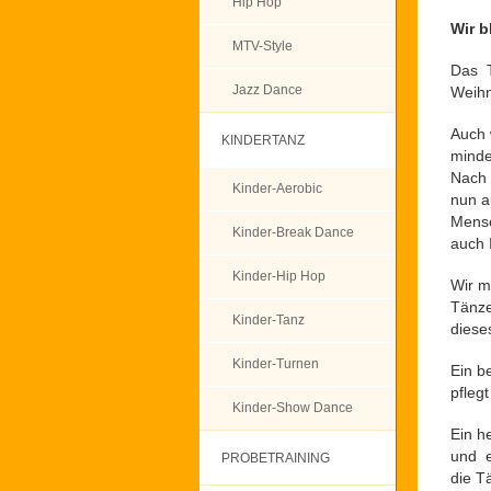
Hip Hop
Wir b
MTV-Style
Das T
Jazz Dance
Weihn
Auch 
KINDERTANZ
minde
Nach 
Kinder-Aerobic
nun au
Mensc
Kinder-Break Dance
auch 
Kinder-Hip Hop
Wir m
Tänze
Kinder-Tanz
dieses
Kinder-Turnen
Ein b
pfleg
Kinder-Show Dance
Ein h
und e
PROBETRAINING
die T