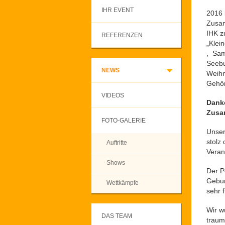
IHR EVENT
2016 
Zusam
IHK z
REFERENZEN
„Klei
, Sam
Seebu
NEWS
Weihn
Gehör
VIDEOS
Danke
Zusa
FOTO-GALERIE
Unser
stolz
Auftritte
Veran
Shows
Der P
Gebur
Wettkämpfe
sehr 
Wir w
DAS TEAM
traum