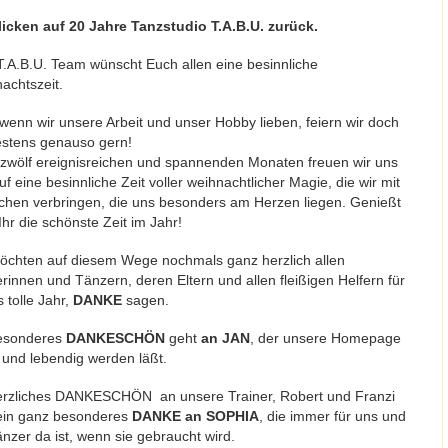
licken auf 20 Jahre Tanzstudio T.A.B.U. zurück.
.A.B.U. Team wünscht Euch allen eine besinnliche
achtszeit.
wenn wir unsere Arbeit und unser Hobby lieben, feiern wir doch
stens genauso gern!
zwölf ereignisreichen und spannenden Monaten freuen wir uns
f eine besinnliche Zeit voller weihnachtlicher Magie, die wir mit
hen verbringen, die uns besonders am Herzen liegen. Genießt
Ihr die schönste Zeit im Jahr!
öchten auf diesem Wege nochmals ganz herzlich allen
rinnen und Tänzern, deren Eltern und allen fleißigen Helfern für
 tolle Jahr,
DANKE
sagen.
esonderes
DANKESCHÖN
geht
an JAN
, der unsere Homepage
t und lebendig werden läßt.
erzliches DANKESCHÖN an unsere Trainer, Robert und Franzi
in ganz besonderes
DANKE an SOPHIA
, die immer für uns und
änzer da ist, wenn sie gebraucht wird.