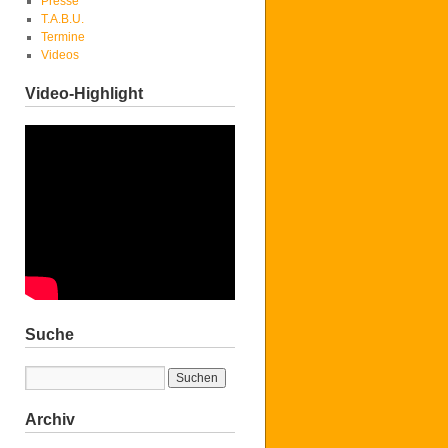
Presse
T.A.B.U.
Termine
Videos
Video-Highlight
Suche
Archiv