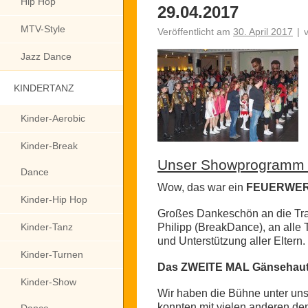
Hip Hop
29.04.2017
MTV-Style
Veröffentlicht am
30. April 2017
|
Jazz Dance
KINDERTANZ
Kinder-Aerobic
Kinder-Break
Unser Showprogramm
Dance
Wow, das war ein
FEUERWER
Kinder-Hip Hop
Großes Dankeschön an die Tra
Kinder-Tanz
Philipp (BreakDance), an alle 
und Unterstützung aller Eltern.
Kinder-Turnen
Das ZWEITE MAL Gänsehaut 
Kinder-Show
Wir haben die Bühne unter un
konnten mit vielen anderen den