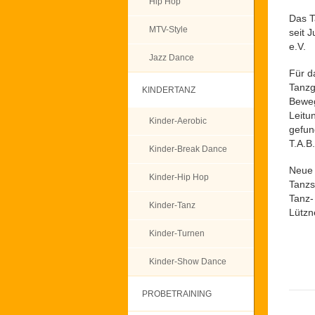
Hip Hop
Das T
MTV-Style
seit 
e.V.
Jazz Dance
Für d
Tanzg
KINDERTANZ
Beweg
Leitu
Kinder-Aerobic
gefun
T.A.B
Kinder-Break Dance
Neue 
Kinder-Hip Hop
Tanzs
Tanz-
Kinder-Tanz
Lützn
Kinder-Turnen
Kinder-Show Dance
PROBETRAINING