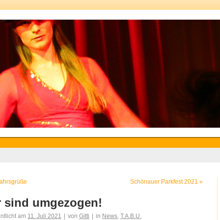
ahrsgrüße
Schönauer Parkfest 2021
»
r sind umgezogen!
entlicht am
11. Juli 2021
|
von
Gitti
|
in
News
,
T.A.B.U.