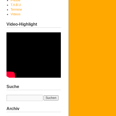
Presse
T.A.B.U.
Termine
Videos
Video-Highlight
Suche
Archiv