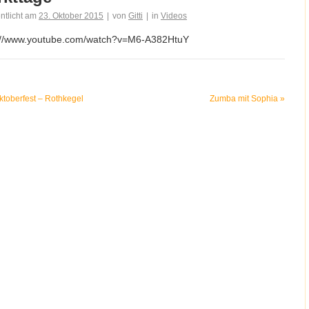
entlicht am
23. Oktober 2015
|
von
Gitti
|
in
Videos
://www.youtube.com/watch?v=M6-A382HtuY
toberfest – Rothkegel
Zumba mit Sophia
»