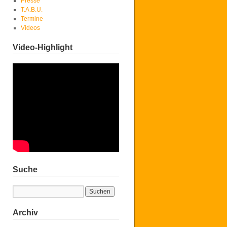
Presse
T.A.B.U.
Termine
Videos
Video-Highlight
Suche
Archiv