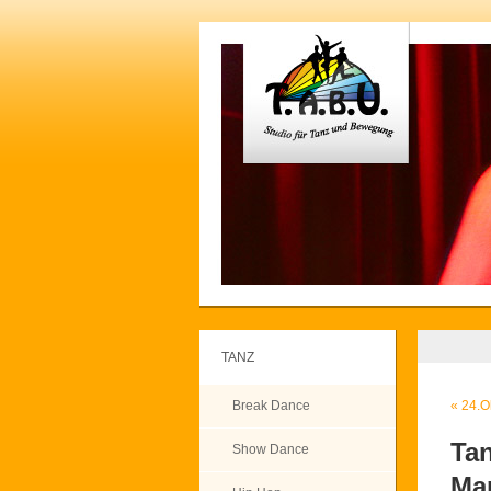
TANZ
Break Dance
«
24.Ok
Ta
Show Dance
Ma