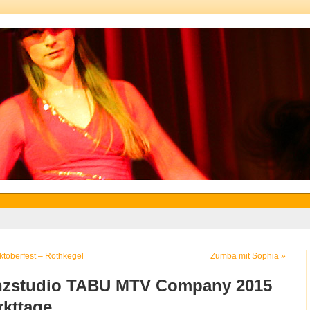
toberfest – Rothkegel
Zumba mit Sophia
»
nzstudio TABU MTV Company 2015
rkttage