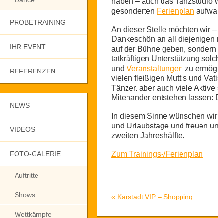
Dance
haben – auch das Tanzstudio wi
gesonderten
Ferienplan
aufwar
PROBETRAINING
An dieser Stelle möchten wir – 
Dankeschön an all diejenigen ri
IHR EVENT
auf der Bühne geben, sondern a
tatkräftigen Unterstützung solc
und
Veranstaltungen
zu ermögl
REFERENZEN
vielen fleißigen Muttis und Va
Tänzer, aber auch viele Aktive 
Mitenander entstehen lassen:
NEWS
In diesem Sinne wünschen wir
und Urlaubstage und freuen un
VIDEOS
zweiten Jahreshälfte.
FOTO-GALERIE
Zum Trainings-/Ferienplan
Auftritte
Shows
«
Karstadt VIP – Shopping
Wettkämpfe