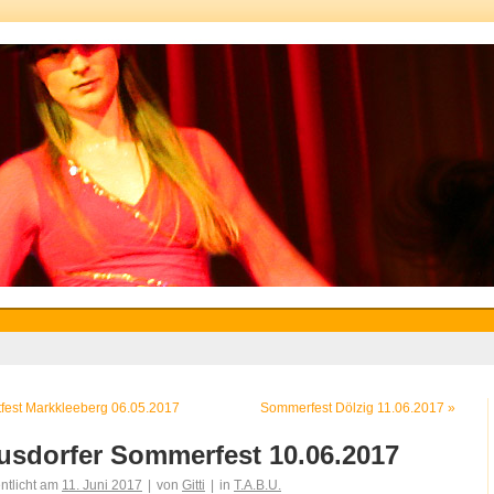
fest Markkleeberg 06.05.2017
Sommerfest Dölzig 11.06.2017
»
usdorfer Sommerfest 10.06.2017
entlicht am
11. Juni 2017
|
von
Gitti
|
in
T.A.B.U.