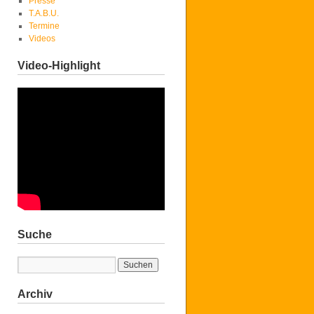
Presse
T.A.B.U.
Termine
Videos
Video-Highlight
Suche
Archiv