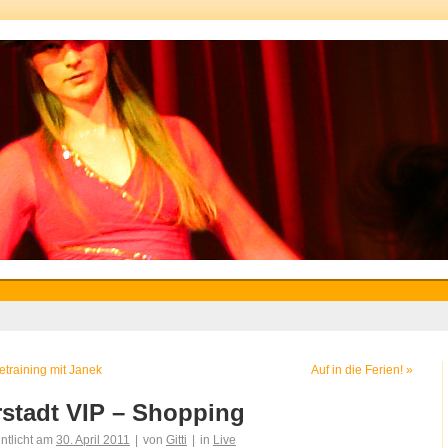
training mit Janek
Auf in die Ferien!
»
stadt VIP – Shopping
entlicht am
30. April 2011
|
von
Gitti
|
in
Live