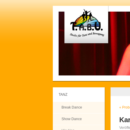
TANZ
Break Dance
«
Probe
Kar
Show Dance
Veröff